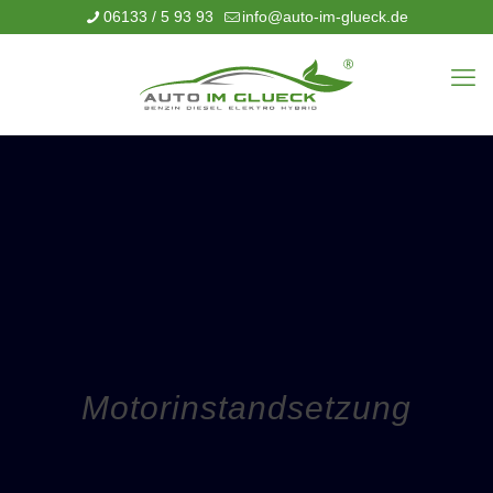
06133 / 5 93 93
info@auto-im-glueck.de
Motorinstandsetzung